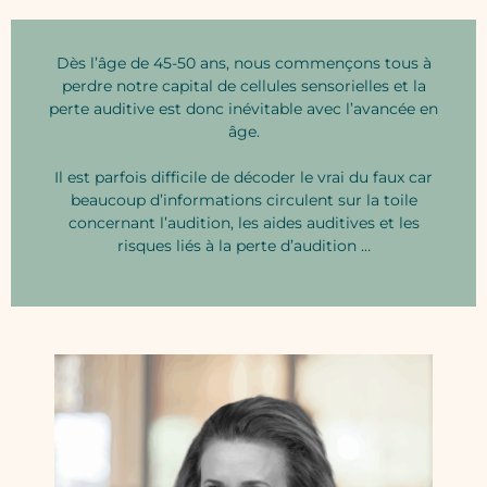
Dès l’âge de 45-50 ans, nous commençons tous à
perdre notre capital de cellules sensorielles et la
perte auditive est donc inévitable avec l’avancée en
âge.
Il est parfois difficile de décoder le vrai du faux car
beaucoup d’informations circulent sur la toile
concernant l’audition, les aides auditives et les
risques liés à la perte d’audition …